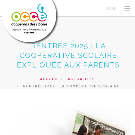
RENTRÉE 2025 | LA
L'OCCE
COOPÉRATIVE SCOLAIRE
GÉRER SA COOP
EXPLIQUÉE AUX PARENTS
ACTIONS PÉDAGOGIQUES
ACCUEIL
ACTUALITÉS
FORMATIONS
RENTRÉE 2025 | LA COOPÉRATIVE SCOLAIRE
PRÊTS ET SERVICES
EXPLIQUÉE AUX PARENTS
RESSOURCES PÉDAGOGIQUES
RECHERCHER
CONTACT