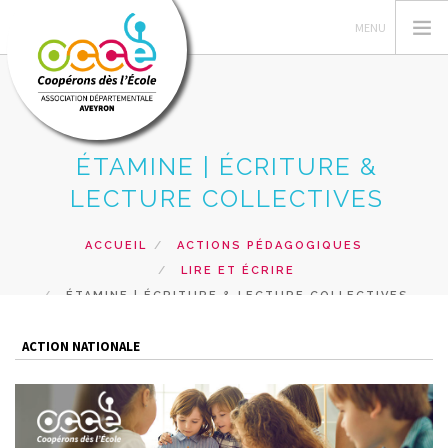
ÉTAMINE | ÉCRITURE &
L'OCCE
LECTURE COLLECTIVES
GÉRER SA COOP
ACTIONS PÉDAGOGIQUES
ACCUEIL
ACTIONS PÉDAGOGIQUES
LIRE ET ÉCRIRE
FORMATIONS
ÉTAMINE | ÉCRITURE & LECTURE COLLECTIVES
PRÊTS ET SERVICES
RESSOURCES PÉDAGOGIQUES
ACTION NATIONALE
RECHERCHER
CONTACT