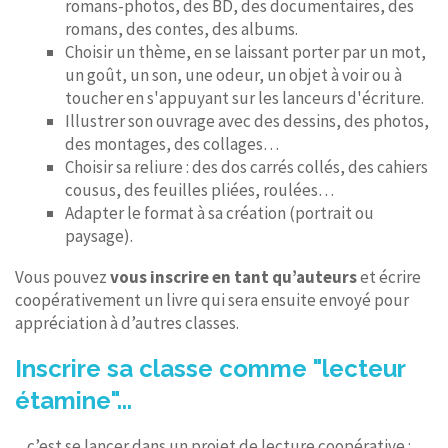
romans-photos, des BD, des documentaires, des
romans, des contes, des albums.
Choisir un thème, en se laissant porter par un mot,
un goût, un son, une odeur, un objet à voir ou à
toucher en s'appuyant sur les lanceurs d'écriture.
Illustrer son ouvrage avec des dessins, des photos,
des montages, des collages…
Choisir sa reliure : des dos carrés collés, des cahiers
cousus, des feuilles pliées, roulées…
Adapter le format à sa création (portrait ou
paysage).
Vous pouvez
vous inscrire en tant qu’auteurs
et écrire
coopérativement un livre qui sera ensuite envoyé pour
appréciation à d’autres classes.
Inscrire sa classe comme "lecteur
étamine"...
... c’est se lancer dans un projet de lecture coopérative :