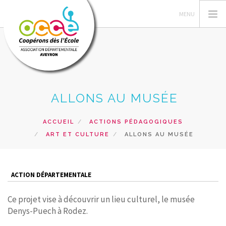
L'OCCE
ALLONS AU MUSÉE
GÉRER SA COOP
ACTIONS PÉDAGOGIQUES
ACCUEIL
ACTIONS PÉDAGOGIQUES
ART ET CULTURE
ALLONS AU MUSÉE
FORMATIONS
PRÊTS ET SERVICES
RESSOURCES PÉDAGOGIQUES
ACTION DÉPARTEMENTALE
RECHERCHER
Ce projet vise à découvrir un lieu culturel, le musée
Denys-Puech à Rodez.
CONTACT